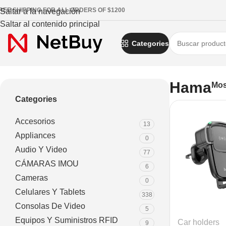
REE SHIPPING FOR ALL ORDERS OF $1200
Saltar a la navegación
Saltar al contenido principal
Categories
Inicio
/
Hama
Hama
Mos
Categories
Accesorios
13
Appliances
0
Audio Y Video
77
CÁMARAS IMOU
6
Cameras
0
Celulares Y Tablets
338
Consolas De Video
5
Equipos Y Suministros RFID
Car holders
9