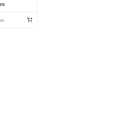
ro
ido