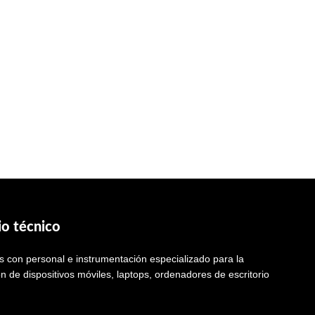
io técnico
 con personal e instrumentación especializado para la
n de dispositivos móviles, laptops, ordenadores de escritorio