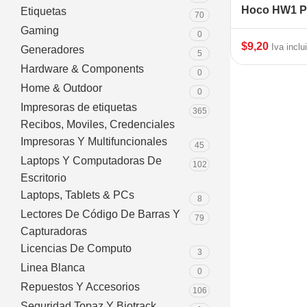
Hoco HW1 P
Etiquetas
70
Gaming
0
$
9,20
Iva inclu
Generadores
5
Hardware & Components
0
Home & Outdoor
0
Impresoras de etiquetas
365
Recibos, Moviles, Credenciales
Impresoras Y Multifuncionales
45
Laptops Y Computadoras De
102
Escritorio
Laptops, Tablets & PCs
8
Lectores De Código De Barras Y
79
Capturadoras
Licencias De Computo
3
Linea Blanca
0
Repuestos Y Accesorios
106
Seguridad Topaz Y Biotrack