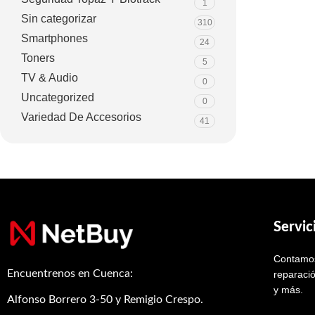
1
Sin categorizar
310
Smartphones
24
Toners
5
TV & Audio
0
Uncategorized
0
Variedad De Accesorios
41
Servic
Contamos
Encuentrenos en Cuenca:
reparació
y más.
Alfonso Borrero 3-50 y Remigio Crespo.