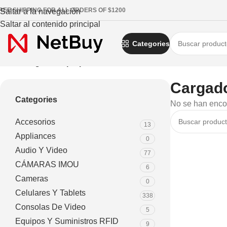
REE SHIPPING FOR ALL ORDERS OF $1200
Saltar a la navegación
Saltar al contenido principal
Categories
Inicio
/
Cargador laptop
Cargado
Categories
No se han encon
Accesorios
13
Appliances
0
Audio Y Video
77
CÁMARAS IMOU
6
Cameras
0
Celulares Y Tablets
338
Consolas De Video
5
Equipos Y Suministros RFID
9