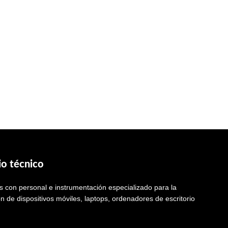
io técnico
 con personal e instrumentación especializado para la
n de dispositivos móviles, laptops, ordenadores de escritorio