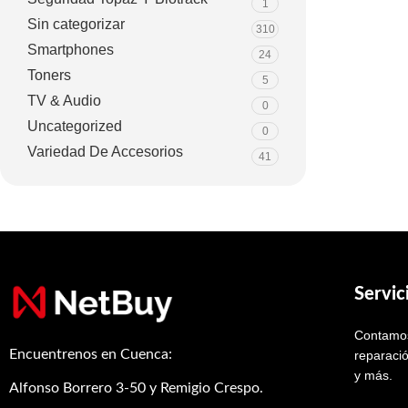
1
Sin categorizar
310
Smartphones
24
Toners
5
TV & Audio
0
Uncategorized
0
Variedad De Accesorios
41
Servic
Contamos
Encuentrenos en Cuenca:
reparació
y más.
Alfonso Borrero 3-50 y Remigio Crespo.