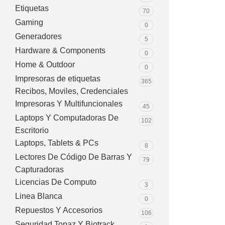
Etiquetas
70
Gaming
0
Generadores
5
Hardware & Components
0
Home & Outdoor
0
Impresoras de etiquetas
365
Recibos, Moviles, Credenciales
Impresoras Y Multifuncionales
45
Laptops Y Computadoras De
102
Escritorio
Laptops, Tablets & PCs
8
Lectores De Código De Barras Y
79
Capturadoras
Licencias De Computo
3
Linea Blanca
0
Repuestos Y Accesorios
106
Seguridad Topaz Y Biotrack