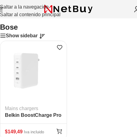
Saltar a la navegación
Saltar al contenido principal
Inicio
/
Bose
Bose
Show sidebar
Mains chargers
Belkin BoostCharge Pro
140W
$
149,49
Iva incluido