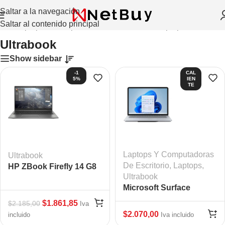
Saltar a la navegación
Saltar al contenido principal
nicio
/
Laptops Y Computadoras De Escritorio
/
Laptops
/
Ultrabook
Ultrabook
Show sidebar
-1
CAL
5%
IEN
TE
Laptops Y Computadoras
Ultrabook
De Escritorio
,
Laptops
,
HP ZBook Firefly 14 G8
Ultrabook
Microsoft Surface
Laptop Studio
$
1.861,85
$
2.185,00
Iva
$
2.070,00
incluido
Iva incluido