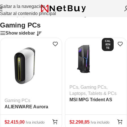
Saltar a la navegación
Saltar al contenido principal
Inicio
/
Laptops, Tablets & PCs
/
PCs
/
Gaming PCs
Gaming PCs
Show sidebar
CAL
IEN
TE
PCs
,
Gaming PCs
,
Laptops, Tablets & PCs
MSI MPG Trident AS
Gaming PCs
11TD
ALIENWARE Aurora
R10
$
2.415,00
$
2.298,85
Iva incluido
Iva incluido