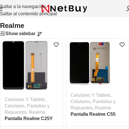
Saltar a la navegación
Saltar al contenido principal
Inicio
/
Celulares Y Tablets
/
Celulares
/
Realme
Realme
Show sidebar
Celulares Y Tablets
,
Celulares Y Tablets
,
Celulares
,
Pantallas y
Celulares
,
Pantallas y
Repuestos
,
Realme
Repuestos
,
Realme
Pantalla Realme C55
Pantalla Realme C25Y